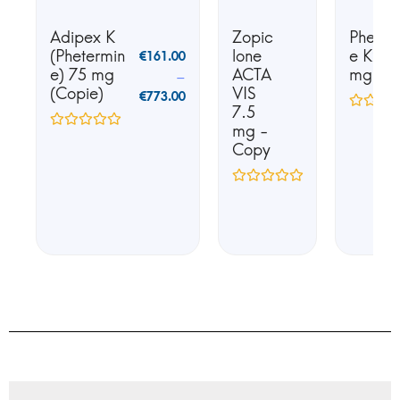
Adipex K
Zopic
Phente
(Phetermin
lone
e K25 
€
161.00
e) 75 mg
ACTA
mg
–
(Copie)
VIS
€
773.00
7.5
mg -
Copy