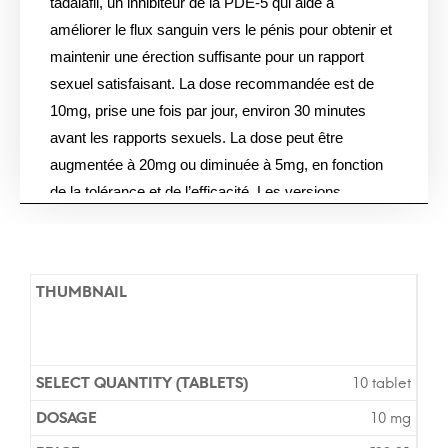
tadalafil, un inhibiteur de la PDE-5 qui aide à
améliorer le flux sanguin vers le pénis pour obtenir et
maintenir une érection suffisante pour un rapport
sexuel satisfaisant. La dose recommandée est de
10mg, prise une fois par jour, environ 30 minutes
avant les rapports sexuels. La dose peut être
augmentée à 20mg ou diminuée à 5mg, en fonction
de la tolérance et de l’efficacité. Les versions
génériques et de marque contiennent le même
ingrédient actif et sont également efficaces. Vous
n’avez pas besoin d’une ordonnance pour acheter
des comprimés de Tadalafil 10mg (Cialis générique)
dans notre pharmacie en ligne, et la livraison prend
environ 7 jours en Europe.
10 tablet
10 mg