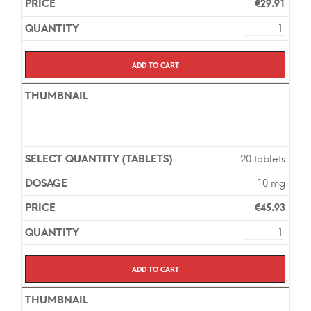
€
29.91
Add to cart
20 tablets
10 mg
€
45.93
Add to cart