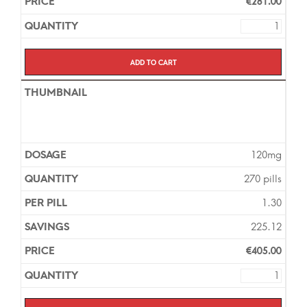
€
281.00
Add to cart
120mg
270 pills
1.30
225.12
€
405.00