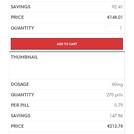
92.41
€
148.01
Add to cart
60mg
270 pills
0.79
147.86
€
212.78