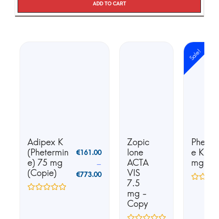
Add to cart
Sale!
Adipex K
Zopic
Phente
(Phetermin
lone
e K25 
€
161.00
e) 75 mg
ACTA
mg
–
(Copie)
VIS
€
773.00
7.5
mg -
Copy