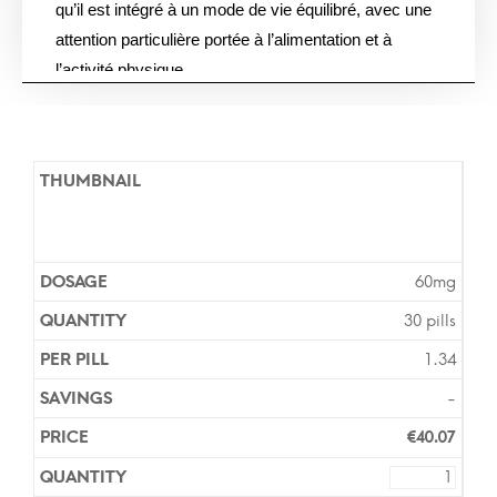
qu’il est intégré à un mode de vie équilibré, avec une
attention particulière portée à l’alimentation et à
l’activité physique.
Les boîtes que nous proposons sont des produits
authentiques, issus du circuit pharmaceutique officiel.
Chaque commande est préparée discrètement et
expédiée sous emballage neutre. Le règlement est
sécurisé, et notre équipe reste disponible en cas de
question concernant l’utilisation du médicament ou
60mg
son stockage. De nombreux patients apprécient la
30 pills
simplicité du processus d’achat et la rapidité de la
livraison, mais surtout la tranquillité d’esprit liée au fait
1.34
de recevoir un traitement conforme et contrôlé.
-
€
40.07