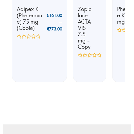
Adipex K
Zopic
Phente
(Phetermin
lone
e K25 
€
161.00
e) 75 mg
ACTA
mg
–
(Copie)
VIS
€
773.00
7.5
mg -
Copy