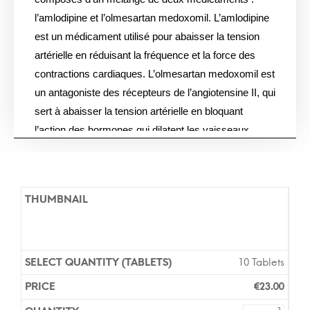
l’amlodipine et l’olmesartan medoxomil. L’amlodipine
est un médicament utilisé pour abaisser la tension
artérielle en réduisant la fréquence et la force des
contractions cardiaques. L’olmesartan medoxomil est
un antagoniste des récepteurs de l’angiotensine II, qui
sert à abaisser la tension artérielle en bloquant
l’action des hormones qui dilatent les vaisseaux
sanguins. Les comprimés sont disponibles en doses
de 10-20 mg. La dose recommandée est de 10-20
mg une fois par jour.
Les versions génériques et de marque des
comprimés Amlodipine-Olmesartan Medoxomil 10-
20mg contiennent les mêmes ingrédients actifs et
10 Tablets
sont également efficaces que les versions de
€
23.00
marque. Vous n’avez pas besoin d’une ordonnance
pour acheter ce médicament dans notre pharmacie