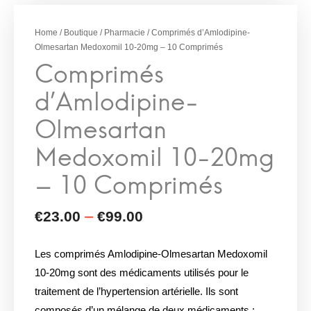
Olmesartan
Medoxomil 10-20mg
Home
/
Boutique
/
Pharmacie
/ Comprimés d’Amlodipine-
– 10 Comprimés
Olmesartan Medoxomil 10-20mg – 10 Comprimés
Les comprimés Amlodipine-Olmesartan Medoxomil
10-20mg sont des médicaments utilisés pour le
traitement de l’hypertension artérielle. Ils sont
composés d’un mélange de deux médicaments :