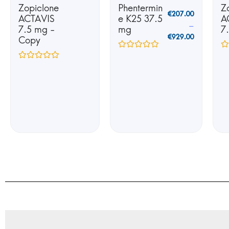
Zopiclone
Phentermin
Z
€
207.00
ACTAVIS
e K25 37.5
A
–
7.5 mg -
mg
7
€
929.00
Copy