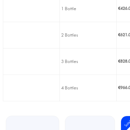
1 Bottle
€
426.
2 Bottles
€
621.
3 Bottles
€
828.
4 Bottles
€
966.
Sal