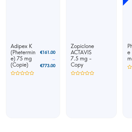
Adipex K
Zopiclone
P
(Phetermin
ACTAVIS
e
€
161.00
e) 75 mg
7.5 mg -
m
–
(Copie)
Copy
€
773.00