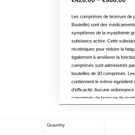
Les comprimés de bromure de p
Bouteille) sont des médicaments q
symptômes de la myasthénie grave
substance active. Cette substan
nicotiniques pour réduire la fatig
également à améliorer la fonctio
comprimés sont administrés par 
bouteilles de 30 comprimés. Le
contiennent le même ingrédient a
d’efficacité. Aucune ordonnance 
comprimés de bromure de pyrido
sur notre pharmacie en ligne et l
Europe.
Quantity