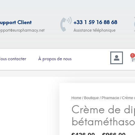
upport Client
+33 1 59 16 88 68
upport@europharmacy.net
Assistance téléphonique
0
ous contacter
À propos de nous
–
26.00
€
966.00
Crème de dipropionate
Home
/
Boutique
/
Pharmacie
/ Crème 
bétaméthasone 0,05 % (