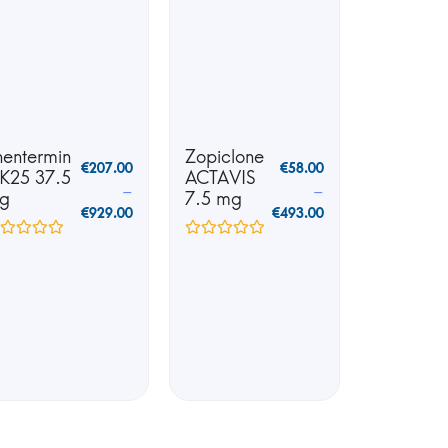
hentermin
Zopiclone
€
207.00
€
58.00
 K25 37.5
ACTAVIS
–
–
g
7.5 mg
€
929.00
€
493.00