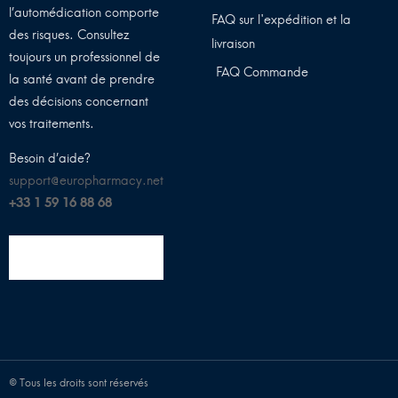
l’automédication comporte
FAQ sur l'expédition et la
des risques. Consultez
livraison
toujours un professionnel de
FAQ Commande
la santé avant de prendre
des décisions concernant
vos traitements.
Besoin d’aide?
support@europharmacy.net
+33 1 59 16 88 68
© Tous les droits sont réservés