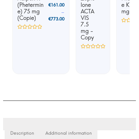
(Phetermin
lone
e K25 
€
161.00
e) 75 mg
ACTA
mg
–
(Copie)
VIS
€
773.00
7.5
mg -
Copy
Description
Additional information