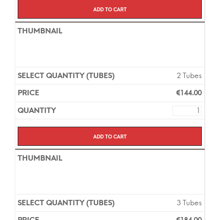
Propionate 0.05% Crème contiennent le même
Add to cart
ingrédient actif et ont la même efficacité. Une
ordonnance n’est pas nécessaire pour acheter ce
produit dans notre pharmacie en ligne et la livraison
en Europe prend environ 7 jours.
2 Tubes
€
144.00
Add to cart
3 Tubes