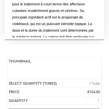
pour le traitement à court terme des affections
cutanées modérément graves et sévères. Sa
principale ingrédient actif est le propionate de
clobétasol, qui est un puissant stéroïde topique. La
dose et la durée du traitement sont déterminées par
le médecin traitant. La crème doit être appliquée sur
une peau propre et sèche deux fois par jour.
Le propionate de clobétasol est le principal ingrédient
actif de Clobetasol Propionate 0.05% Crème. C’est
un stéroïde topique qui est utilisé pour traiter les
affections cutanées graves et sévères. La dose et la
durée du traitement sont déterminées par le médecin
1 Tube
traitant. La crème doit être appliquée sur une peau
€
104.00
propre et sèche deux fois par jour.
Les versions génériques et de marque de Clobetasol