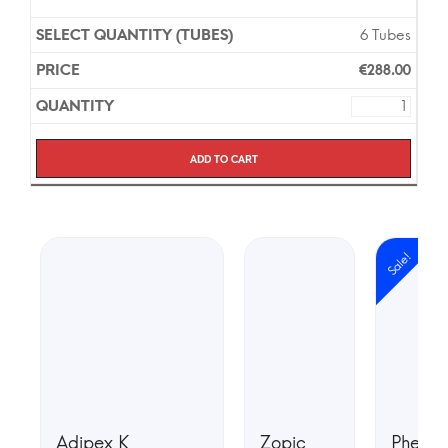
6 Tubes
€
288.00
Add to cart
Sale!
Adipex K
Zopic
Phente