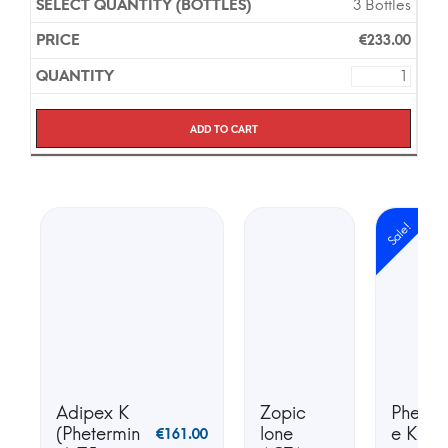
3 Bottles
€
233.00
Add to cart
Sale!
Adipex K
Zopic
Phente
(Phetermin
lone
e K25 
€
161.00