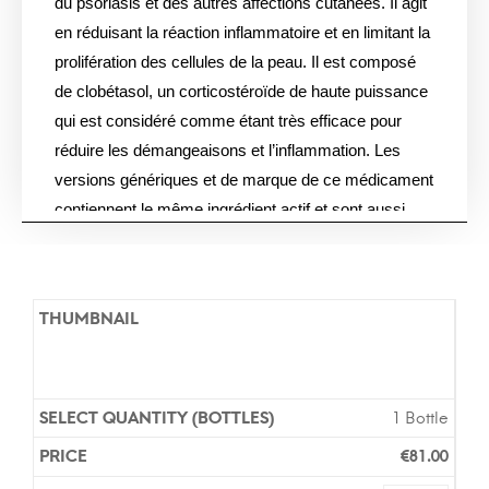
du psoriasis et des autres affections cutanées. Il agit
en réduisant la réaction inflammatoire et en limitant la
prolifération des cellules de la peau. Il est composé
de clobétasol, un corticostéroïde de haute puissance
qui est considéré comme étant très efficace pour
réduire les démangeaisons et l’inflammation. Les
versions génériques et de marque de ce médicament
contiennent le même ingrédient actif et sont aussi
efficaces. Il est généralement recommandé
d’appliquer une quantité modérée de la solution sur la
zone affectée deux fois par jour. Cependant, il est
important de consulter votre médecin avant d’utiliser
ce produit pour obtenir des instructions plus précises
en matière de dosage et de fréquence d’utilisation.
Vous n’avez pas besoin d’une prescription pour
1 Bottle
acheter ce médicament dans notre pharmacie en
€
81.00
ligne et la livraison est généralement livrée en Europe