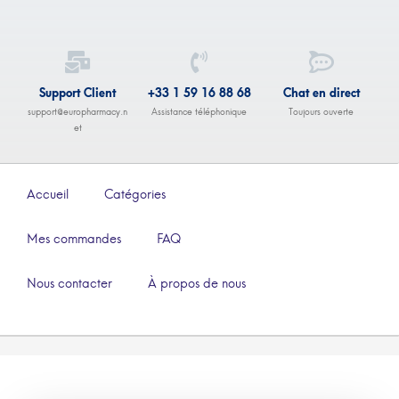
Support Client
+33 1 59 16 88 68
Chat en direct
support@europharmacy.n
Assistance téléphonique
Toujours ouverte
et
Accueil
Catégories
Mes commandes
FAQ
Nous contacter
À propos de nous
–
€
29.00
€
74.00