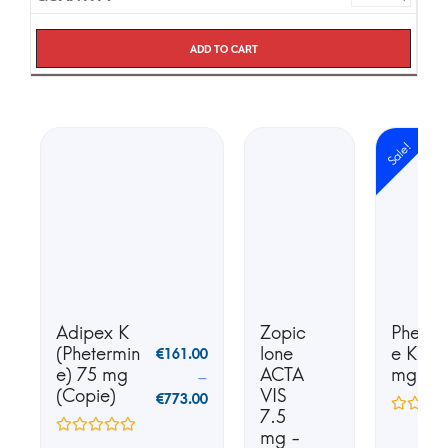
Add to cart
Sale!
Adipex K
Zopic
Phente
(Phetermin
lone
e K25 
€
161.00
e) 75 mg
ACTA
mg
–
(Copie)
VIS
€
773.00
7.5
mg -