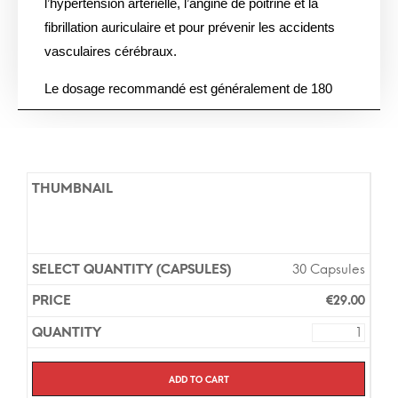
l’hypertension artérielle, l’angine de poitrine et la
fibrillation auriculaire et pour prévenir les accidents
vasculaires cérébraux.
Le dosage recommandé est généralement de 180
mg une fois par jour avec ou sans nourriture. Il est
important de suivre attentivement les instructions de
votre médecin et de ne pas dépasser la dose
prescrite.
Les versions génériques et de marque de ce
médicament contiennent le même ingrédient actif et
30 Capsules
offrent la même efficacité. Vous n’avez pas besoin
d’une ordonnance pour acheter ce médicament dans
€
29.00
notre pharmacie en ligne et la livraison prend environ
7 jours pour l’Europe.
Add to cart