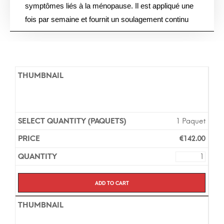
symptômes liés à la ménopause. Il est appliqué une
fois par semaine et fournit un soulagement continu
des symptômes et des effets secondaires. Le patch
Estradiol transdermal 0.025mg/Jour est disponible en
version générique et de marque et contient les
mêmes ingrédients actifs et a la même efficacité.
Vous n’avez pas besoin d’une prescription pour
acheter ce produit dans notre pharmacie en ligne et la
livraison prend environ 7 jours pour l’Europe.
1 Paquet
€
142.00
Add to cart