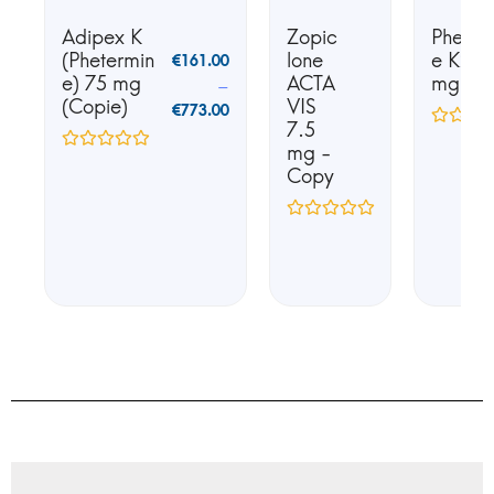
Adipex K
Zopic
Phente
(Phetermin
lone
e K25 
€
161.00
e) 75 mg
ACTA
mg
–
(Copie)
VIS
€
773.00
7.5
mg -
Copy