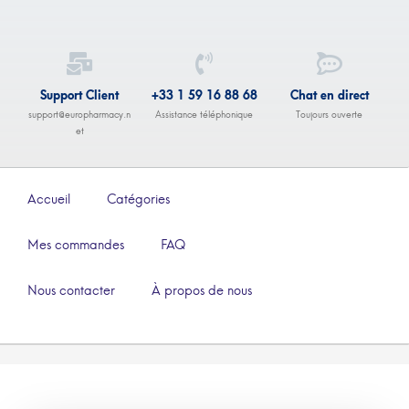
Support Client
+33 1 59 16 88 68
Chat en direct
support@europharmacy.n
Assistance téléphonique
Toujours ouverte
et
Accueil
Catégories
Mes commandes
FAQ
Nous contacter
À propos de nous
–
€
142.00
€
413.00
Comprimés