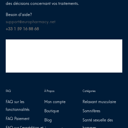
des décisions concernant vos traitements.
Besoin d’aide?
support@europharmacy.net
+33 1 59 16 88 68
FAQ sur les
Mon compte
Relaxant musculaire
fonctionnalités
Boutique
Somnifères
FAQ Paiement
Blog
Santé sexuelle des
FAQ sur l'expédition et
hommes