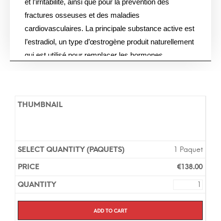
et l’irritabilité, ainsi que pour la prévention des
fractures osseuses et des maladies
cardiovasculaires. La principale substance active est
l’estradiol, un type d’œstrogène produit naturellement
qui est utilisé pour remplacer les hormones
manquantes chez les femmes en ménopause. La
posologie habituelle est d’une application
hebdomadaire d’un patch contenant 0,075 mg
d’estradiol. Les versions génériques et de marque
contiennent la même substance active et présentent
le même niveau d’efficacité. Il n’est pas nécessaire
d’avoir une ordonnance pour acheter ce médicament
1 Paquet
dans notre pharmacie en ligne et la livraison prend
€
138.00
environ 7 jours en Europe.
Add to cart