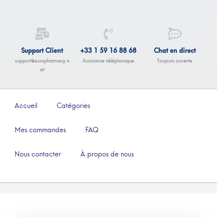
Support Client
+33 1 59 16 88 68
Chat en direct
support@europharmacy.n
Assistance téléphonique
Toujours ouverte
et
Accueil
Catégories
Mes commandes
FAQ
Nous contacter
À propos de nous
–
€
138.00
€
518.00