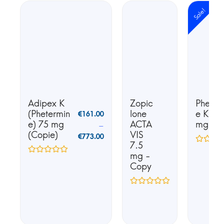
Sale!
Adipex K
Zopic
Phente
(Phetermin
lone
e K25 
€
161.00
e) 75 mg
ACTA
mg
–
(Copie)
VIS
€
773.00
7.5
mg -
Copy