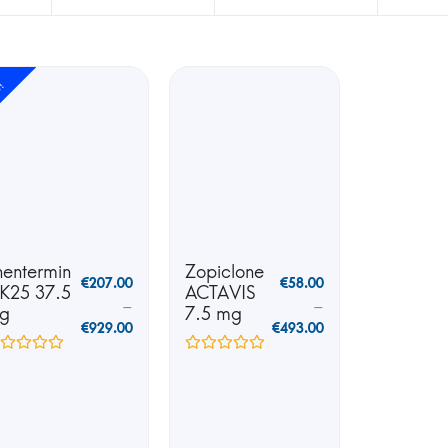
e!
hentermin
Zopiclone
€
207.00
€
58.00
 K25 37.5
ACTAVIS
–
–
g
7.5 mg
€
929.00
€
493.00