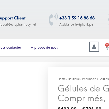
upport Client
+33 1 59 16 88 68
upport@europharmacy.net
Assistance téléphonique
0
ous contacter
À propos de nous
–
02.00
€
781.00
Gélules de Gabapentin
Home
/
Boutique
/
Pharmacie
/ Gélule
Comprimés, 100 mg