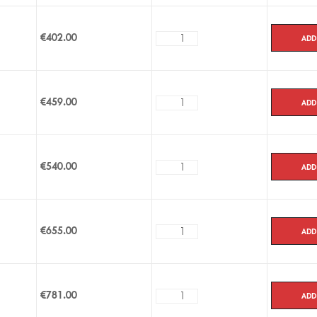
Vous n’avez pas besoin d’une pre
pharmacie en ligne, et la livrais
Add
€
402.00
Add
€
459.00
Add
€
540.00
Add
€
655.00
Add
€
781.00