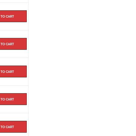
scription pour l’acheter dans notre
on prend environ 7 jours en Europe.
 to cart
 to cart
 to cart
 to cart
 to cart