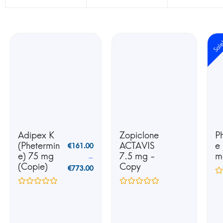
Sal
Adipex K
Zopiclone
P
(Phetermin
ACTAVIS
e
€
161.00
e) 75 mg
7.5 mg -
m
–
(Copie)
Copy
€
773.00