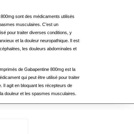
800mg sont des médicaments utilisés
 spasmes musculaires. C’est un
sé pour traiter diverses conditions, y
anxieux et la douleur neuropathique. Il est
es céphalées, les douleurs abdominales et
s comprimés de Gabapentine 800mg est la
icament qui peut être utilisé pour traiter
. Il agit en bloquant les récepteurs de
la douleur et les spasmes musculaires.
stration dépendent de l’âge du patient et
 marque des comprimés de Gabapentine
ient actif et sont tout aussi efficaces.