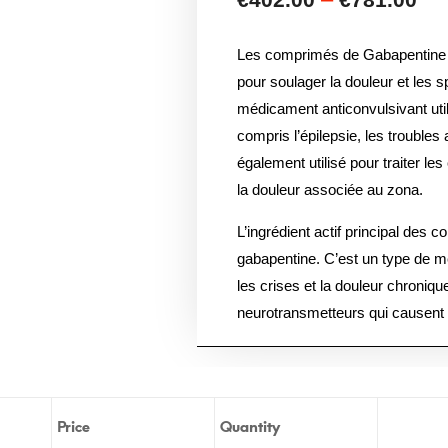
Les comprimés de Gabapentine 
pour soulager la douleur et les
médicament anticonvulsivant utili
compris l’épilepsie, les troubles 
également utilisé pour traiter l
la douleur associée au zona.
L’ingrédient actif principal de
gabapentine. C’est un type de méd
les crises et la douleur chronique
neurotransmetteurs qui causent 
Le dosage et la méthode d’admini
du type de condition traitée.
Les versions génériques et de
Price
Quantity
800mg contiennent le même ingréd