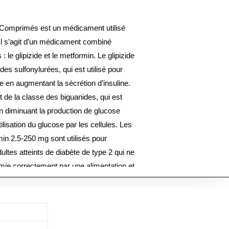
 Comprimés est un médicament utilisé
. Il s’agit d’un médicament combiné
: le glipizide et le metformin. Le glipizide
es sulfonylurées, qui est utilisé pour
e en augmentant la sécrétion d’insuline.
de la classe des biguanides, qui est
en diminuant la production de glucose
ilisation du glucose par les cellules. Les
n 2.5-250 mg sont utilisés pour
ultes atteints de diabète de type 2 qui ne
mie correctement par une alimentation et
commandée est généralement de 1
ec ou sans nourriture. Les versions
nent les mêmes ingrédients actifs et sont
 n’est pas nécessaire pour ce