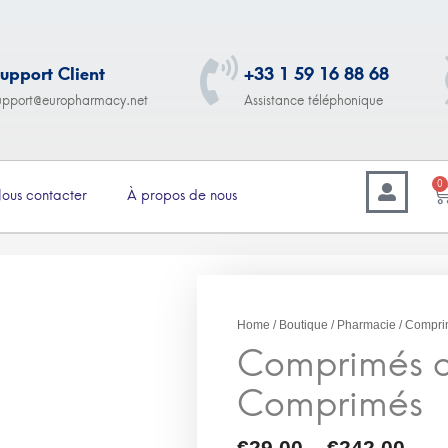
upport Client
+33 1 59 16 88 68
upport@europharmacy.net
Assistance téléphonique
0
ous contacter
À propos de nous
–
9.00
€
242.00
Comprimés de Glipizid
Home
/
Boutique
/
Pharmacie
/ Compri
Comprimés