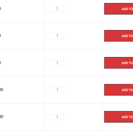
médicament et la livraison à l’E
Add to
0
Add to
0
Add to
0
Add to
00
Add to
00