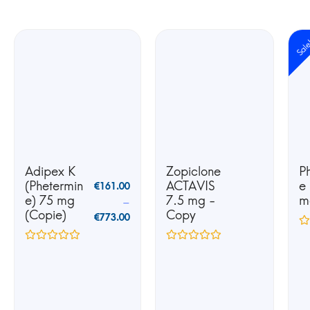
Sal
Adipex K
Zopiclone
P
(Phetermin
ACTAVIS
e
€
161.00
e) 75 mg
7.5 mg -
m
–
(Copie)
Copy
€
773.00