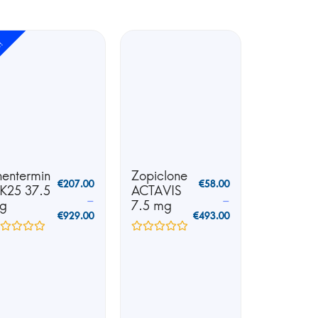
e!
hentermin
Zopiclone
€
207.00
€
58.00
 K25 37.5
ACTAVIS
–
–
g
7.5 mg
€
929.00
€
493.00