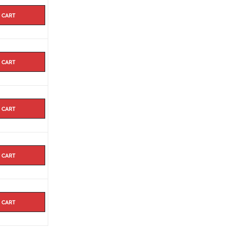
urope prend environ 7 jours.
 cart
 cart
 cart
 cart
 cart