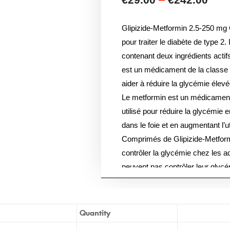
Glipizide-Metformin 2.5-250 mg
pour traiter le diabète de type 2
contenant deux ingrédients actifs 
est un médicament de la classe d
aider à réduire la glycémie élevé
Le metformin est un médicament 
utilisé pour réduire la glycémie 
dans le foie et en augmentant l’ut
Comprimés de Glipizide-Metformi
contrôler la glycémie chez les ad
peuvent pas contrôler leur glycé
un exercice seuls. La dose re
comprimé à prendre par jour, av
génériques et de marque contien
Quantity
aussi efficaces. Une ordonnance