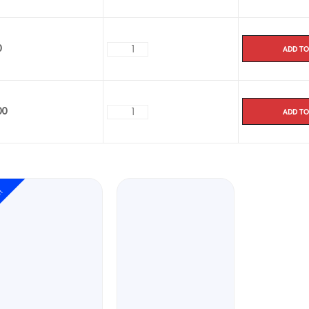
Add to
0
Add to
00
e!