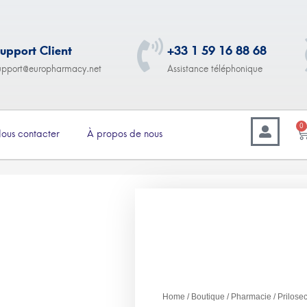
upport Client
+33 1 59 16 88 68
upport@europharmacy.net
Assistance téléphonique
0
ous contacter
À propos de nous
–
2.00
€
115.00
Prilosec (Oméprazole)
sachets – 30 pièces – 1
Home
/
Boutique
/
Pharmacie
/ Prilose