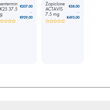
hentermin
Zopiclone
€
207.00
€
58.00
 K25 37.5
ACTAVIS
–
–
g
7.5 mg
€
929.00
€
493.00