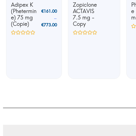
Adipex K
Zopiclone
P
(Phetermin
ACTAVIS
e
€
161.00
e) 75 mg
7.5 mg -
m
–
(Copie)
Copy
€
773.00