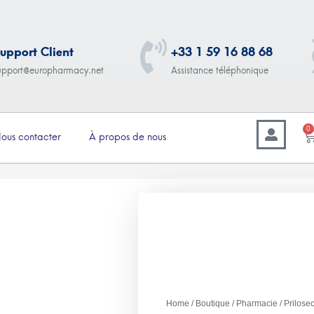
upport Client
+33 1 59 16 88 68
upport@europharmacy.net
Assistance téléphonique
0
ous contacter
À propos de nous
–
3.00
€
83.00
Prilosec (Oméprazole)
sachets – 30 pièces
Home
/
Boutique
/
Pharmacie
/ Prilos