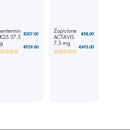
hentermin
Zopiclone
€
207.00
€
58.00
 K25 37.5
ACTAVIS
–
–
g
7.5 mg
€
929.00
€
493.00