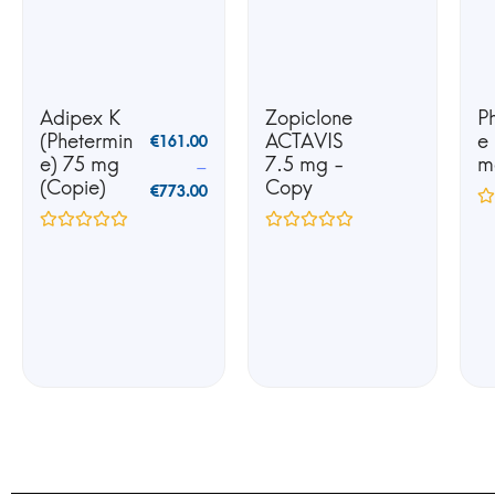
Adipex K
Zopiclone
P
(Phetermin
ACTAVIS
e
€
161.00
e) 75 mg
7.5 mg -
m
–
(Copie)
Copy
€
773.00