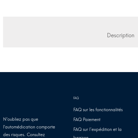
Description
FAQ sur les fonctionnalités
N’oubliez pas que
FAQ Paiement
l’automédication comporte
FAQ sur l'expédition et la
des risques. Consultez
livraison