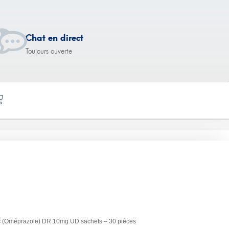
Chat en direct
Toujours ouverte
 DR 10mg UD
ec (Oméprazole) DR 10mg UD sachets – 30 pièces