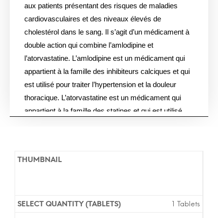
aux patients présentant des risques de maladies
cardiovasculaires et des niveaux élevés de
cholestérol dans le sang. Il s’agit d’un médicament à
double action qui combine l’amlodipine et
l’atorvastatine. L’amlodipine est un médicament qui
appartient à la famille des inhibiteurs calciques et qui
est utilisé pour traiter l’hypertension et la douleur
thoracique. L’atorvastatine est un médicament qui
appartient à la famille des statines et qui est utilisé
pour réduire le taux de cholestérol sanguin. La dose
recommandée est de 2,5 à 20 mg par jour, selon les
besoins et l’état du patient. Les versions Génériques
et de Marque contiennent les mêmes ingrédients
actifs et offrent la même efficacité. Vous pouvez
acheter ce médicament sans ordonnance dans notre
pharmacie en ligne et la livraison prend environ 7
1 Tablets
jours pour l’Europe.