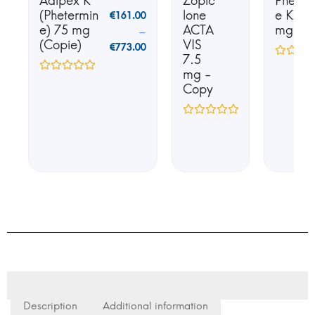
Adipex K
Zopic
Phente
(Phetermin
lone
e K25 
€
161.00
e) 75 mg
ACTA
mg
–
(Copie)
VIS
€
773.00
7.5
mg -
Copy
Description
Additional information