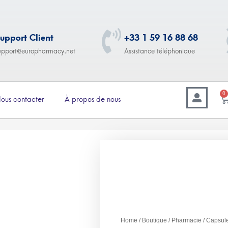
upport Client
+33 1 59 16 88 68
upport@europharmacy.net
Assistance téléphonique
0
ous contacter
À propos de nous
–
2.00
€
179.00
Capsules d’Amlodipine
10-20mg – 30 capsules
Home
/
Boutique
/
Pharmacie
/ Capsul