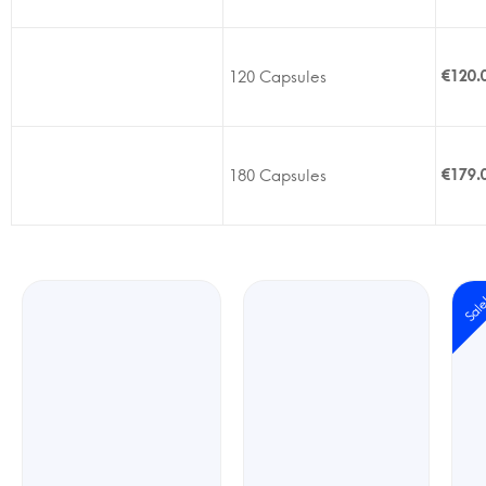
120 Capsules
€
120.
180 Capsules
€
179.
Sal