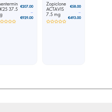
hentermin
Zopiclone
€
207.00
€
58.00
 K25 37.5
ACTAVIS
–
–
g
7.5 mg
€
929.00
€
493.00