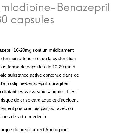
azepril 10-20mg sont un médicament
ertension artérielle et de la dysfonction
s sous forme de capsules de 10-20 mg à
ipale substance active contenue dans ce
’amlodipine-benazépril, qui agit en
n dilatant les vaisseaux sanguins. Il est
risque de crise cardiaque et d’accident
alement pris une fois par jour avec ou
ctions de votre médecin.
marque du médicament Amlodipine-
 même substance active et offrent la