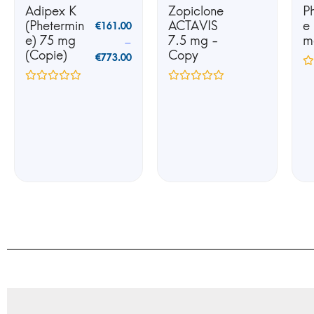
Adipex K
Zopiclone
P
(Phetermin
ACTAVIS
e
€
161.00
e) 75 mg
7.5 mg -
m
–
(Copie)
Copy
€
773.00