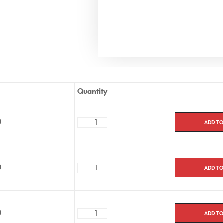
même efficacité. Vous n’avez pa
ce médicament dans notre pharma
environ 7 jours en Europe.
Quantity
Add to
0
Add to
0
Add to
0