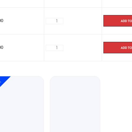
Add to
00
Add to
00
e!