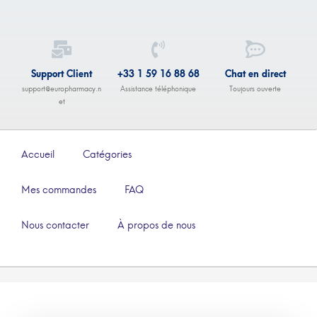
Support Client
+33 1 59 16 88 68
Chat en direct
support@europharmacy.n
Assistance téléphonique
Toujours ouverte
et
Accueil
Catégories
Mes commandes
FAQ
Nous contacter
À propos de nous
–
€
161.00
€
456.00