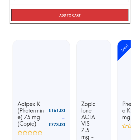
Add to cart
Sale!
Adipex K
Zopic
Phente
(Phetermin
lone
e K25 
€
161.00
e) 75 mg
ACTA
mg
–
(Copie)
VIS
€
773.00
7.5
mg -