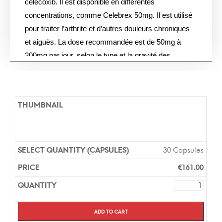
célécoxib. Il est disponible en différentes
concentrations, comme Celebrex 50mg. Il est utilisé
pour traiter l’arthrite et d’autres douleurs chroniques
et aiguës. La dose recommandée est de 50mg à
200mg par jour, selon le type et la gravité des
symptômes.
Les versions génériques et de marque de Celebrex
contiennent toutes la même substance active et ont
la même efficacité. Vous n’avez pas besoin d’une
ordonnance pour acheter Celebrex dans notre
pharmacie en ligne et la livraison est généralement
30 Capsules
effectuée en Europe en 7 jours.
€
161.00
Add to cart