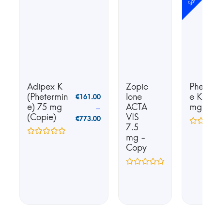
Adipex K
Zopic
Phente
(Phetermin
lone
e K25 
€
161.00
e) 75 mg
ACTA
mg
–
(Copie)
VIS
€
773.00
7.5
mg -
Copy