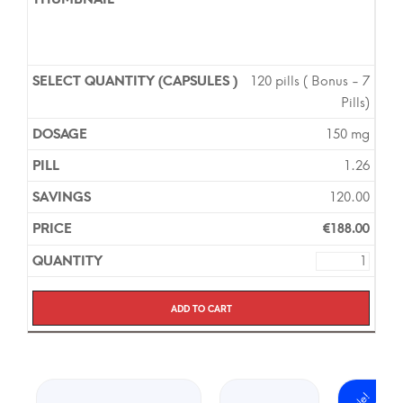
120 pills ( Bonus - 7
Pills)
150 mg
1.26
120.00
€
188.00
Add to cart
Sale!