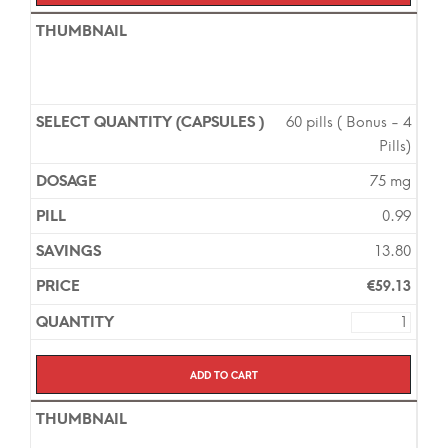
60 pills ( Bonus - 4
Pills)
75 mg
0.99
13.80
€
59.13
Add to cart