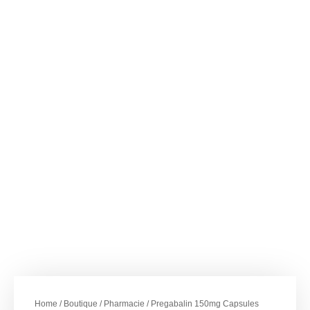
–
€
36.59
€
349.00
Pregabalin 150mg
Capsules
Home
/
Boutique
/
Pharmacie
/ Pregabalin 150mg Capsules