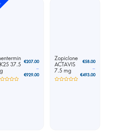
e!
hentermin
Zopiclone
€
207.00
€
58.00
 K25 37.5
ACTAVIS
–
–
g
7.5 mg
€
929.00
€
493.00