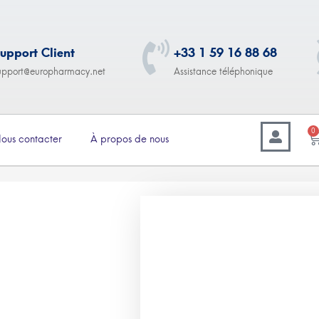
upport Client
+33 1 59 16 88 68
upport@europharmacy.net
Assistance téléphonique
0
ous contacter
À propos de nous
–
11.00
€
274.00
Motrin (Ibuprofen) 600