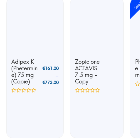
Sal
Adipex K
Zopiclone
P
(Phetermin
ACTAVIS
e
€
161.00
e) 75 mg
7.5 mg -
m
–
(Copie)
Copy
€
773.00