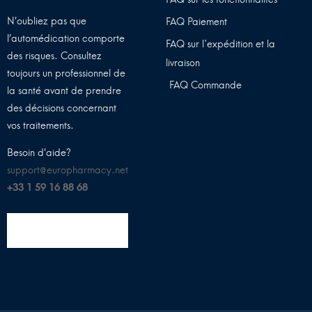
N’oubliez pas que
FAQ Paiement
l’automédication comporte
FAQ sur l'expédition et la
des risques. Consultez
livraison
toujours un professionnel de
FAQ Commande
la santé avant de prendre
des décisions concernant
vos traitements.
Besoin d’aide?
support@europharmacy.net
+33 1 59 16 88 68