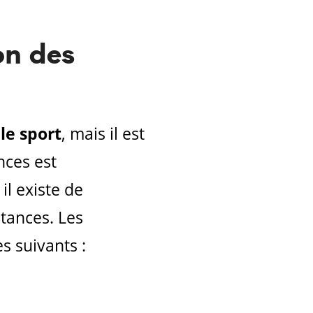
on des
e sport
, mais il est
nces est
l existe de
stances. Les
s suivants :