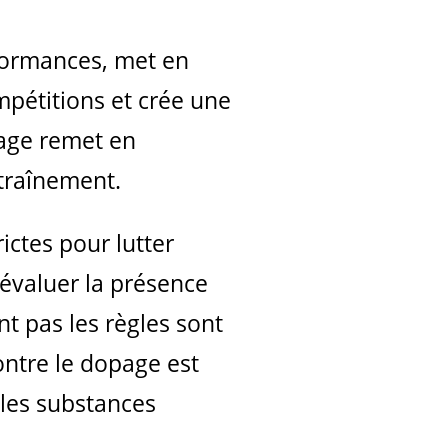
rformances, met en
mpétitions et crée une
page remet en
ntraînement.
ictes pour lutter
 évaluer la présence
t pas les règles sont
ontre le dopage est
lles substances