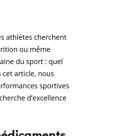
es athlètes cherchent
trition ou même
ine du sport : quel
cet article, nous
erformances sportives
echerche d’excellence
 médicaments