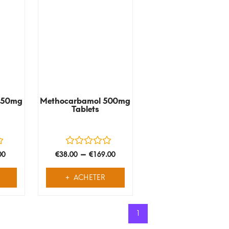
750mg
Methocarbamol 500mg
Tablets
–
00
€
38.00
€
169.00
ACHETER
1