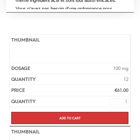
même ingrédient actif et sont tout aussi efficaces.
Vous n’avez pas besoin d’une ordonnance pour
acheter Kamagra dans notre pharmacie en ligne et la
livraison prend environ 7 jours pour l’Europe.
100 mg
12
€
61.00
Add to cart