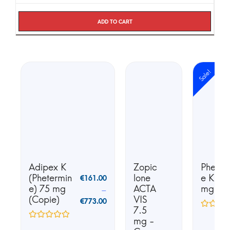
Add to cart
Sale!
Adipex K
Zopic
Phente
(Phetermin
lone
e K25 
€
161.00
e) 75 mg
ACTA
mg
–
(Copie)
VIS
€
773.00
7.5
mg -