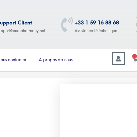
upport Client
+33 1 59 16 88 68
upport@europharmacy.net
Assistance téléphonique
0
ous contacter
À propos de nous
–
9.00
€
570.00
Accufine (Isotretinoin) 