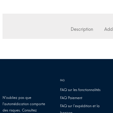
Description
Addi
FAQ sur les fonctionnalités
N’oubliez pas que
FAQ Paiement
l’automédication comporte
FAQ sur l'expédition et la
des risques. Consultez
livraison