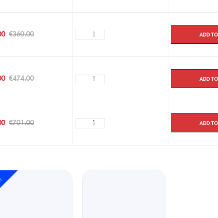
Add to
00
€
360.00
Add to
00
€
474.00
Add to
00
€
701.00
e!