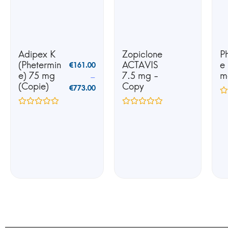
Adipex K
Zopiclone
P
(Phetermin
ACTAVIS
e
€
161.00
e) 75 mg
7.5 mg -
m
–
(Copie)
Copy
€
773.00