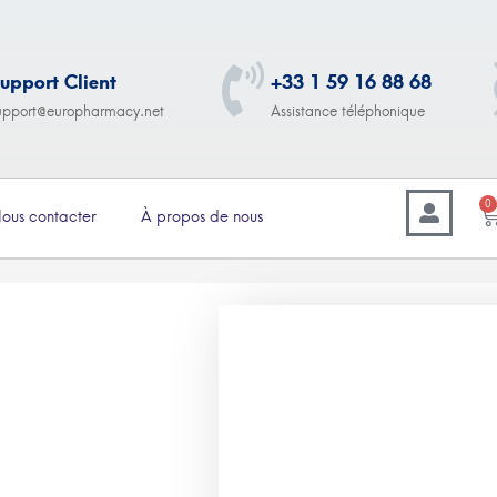
upport Client
+33 1 59 16 88 68
upport@europharmacy.net
Assistance téléphonique
0
ous contacter
À propos de nous
–
8.00
€
360.00
Amantrel (Amantadine)