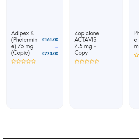
Adipex K
Zopiclone
P
(Phetermin
ACTAVIS
e
€
161.00
e) 75 mg
7.5 mg -
m
–
(Copie)
Copy
€
773.00