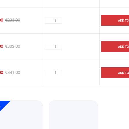
Add to
00
€
233.00
Add to
00
€
302.00
Add to
00
€
441.00
e!