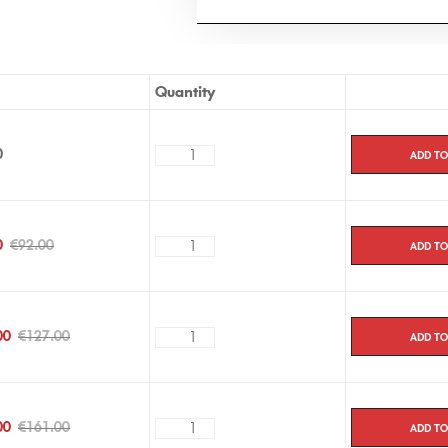
Quantity
Add to
0
Add to
0
€
92.00
Add to
00
€
127.00
Add to
00
€
161.00