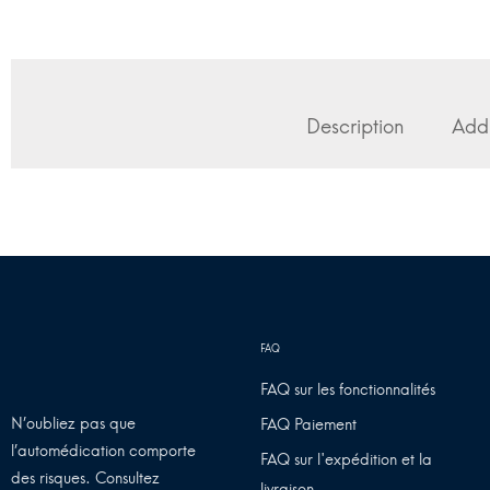
Description
Addi
FAQ sur les fonctionnalités
N’oubliez pas que
FAQ Paiement
l’automédication comporte
FAQ sur l'expédition et la
des risques. Consultez
livraison