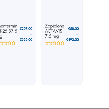
hentermin
Zopiclone
€
207.00
€
58.00
 K25 37.5
ACTAVIS
–
–
g
7.5 mg
€
929.00
€
493.00