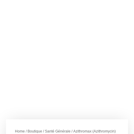
–
€
56.40
€
787.00
Azithromax
(Azithromycin) 250
mg
Home
/
Boutique
/
Santé Générale
/ Azithromax (Azithromycin)