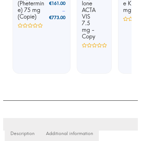
(Phetermin
lone
e K25 
€
161.00
e) 75 mg
ACTA
mg
–
(Copie)
VIS
€
773.00
7.5
mg -
Copy
Description
Additional information