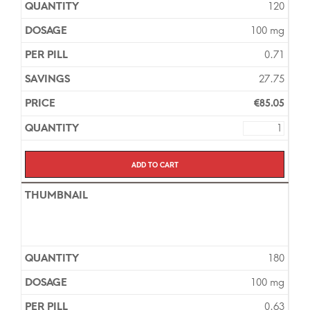
120
100 mg
0.71
27.75
€
85.05
Add to cart
180
100 mg
0.63