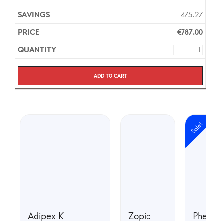
475.27
€
787.00
Add to cart
Sale!
Adipex K
Zopic
Phente