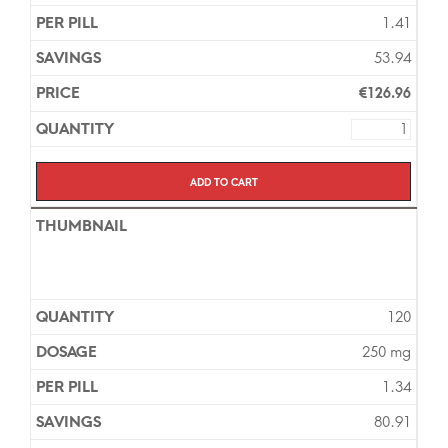
1.41
53.94
€
126.96
Add to cart
120
250 mg
1.34
80.91