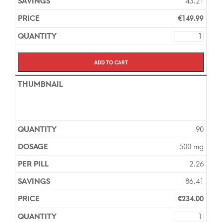
43.21
€
149.99
Add to cart
90
500 mg
2.26
86.41
€
234.00