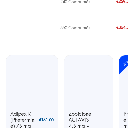
240 Comprimés
€
259.
360 Comprimés
€
364.
Sal
Adipex K
Zopiclone
P
(Phetermin
ACTAVIS
e
€
161.00
e) 75 mg
7.5 mg -
m
–