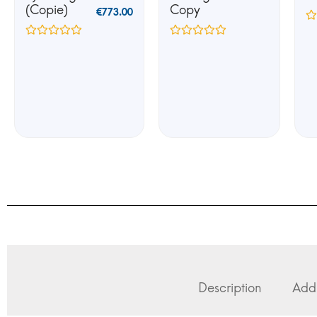
(Copie)
Copy
€
773.00
Description
Addi