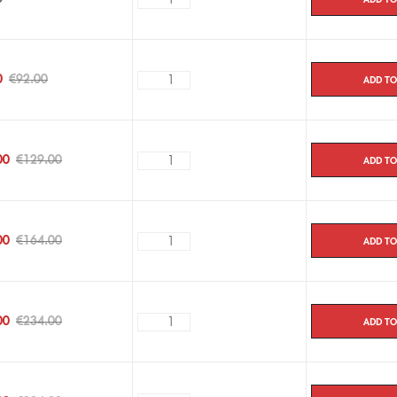
Add to
0
€
92.00
Add to
00
€
129.00
Add to
00
€
164.00
Add to
00
€
234.00