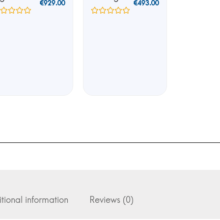
€
929.00
€
493.00
tional information
Reviews (0)