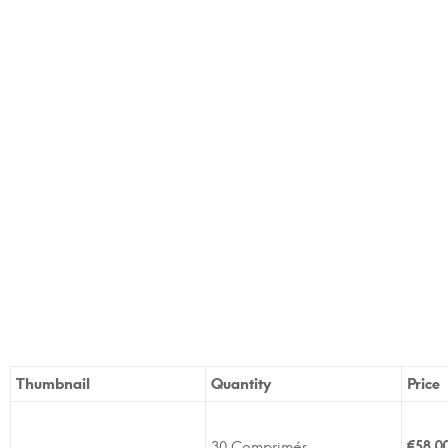
Thumbnail
Quantity
Price
30 Comprimés
€
58.0