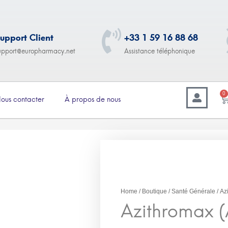
upport Client
+33 1 59 16 88 68
upport@europharmacy.net
Assistance téléphonique
0
ous contacter
À propos de nous
–
8.00
€
364.00
Azithromax (Azithromyc
Home
/
Boutique
/
Santé Générale
/ Az