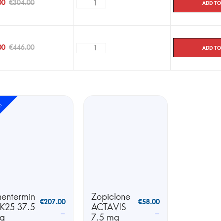
Add to
00
€
304.00
Add to
00
€
446.00
e!
hentermin
Zopiclone
€
207.00
€
58.00
 K25 37.5
ACTAVIS
–
–
g
7.5 mg