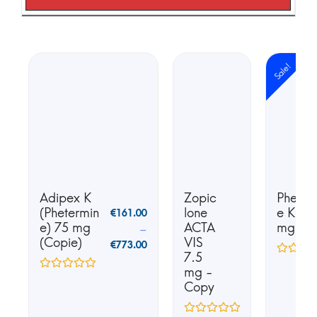
Sale!
Adipex K
Zopic
Phente
(Phetermin
lone
e K25 
€
161.00
e) 75 mg
ACTA
mg
–
(Copie)
VIS
€
773.00
7.5
mg -
Copy