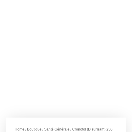
–
€
49.00
€
267.00
Cronotol (Disulfiram)
250 mg
Home
/
Boutique
/
Santé Générale
/ Cronotol (Disulfiram) 250