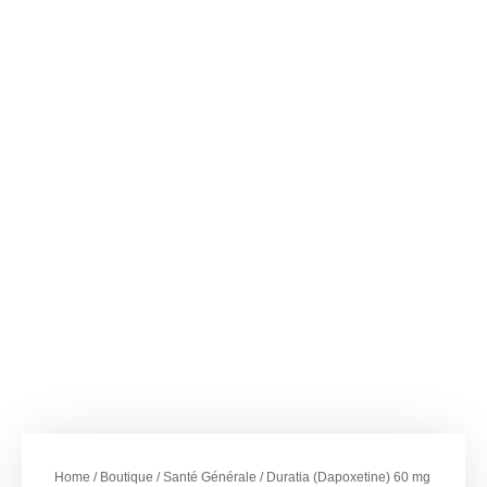
–
€
58.00
€
359.00
Duratia (Dapoxetine)
60 mg
Home
/
Boutique
/
Santé Générale
/ Duratia (Dapoxetine) 60 mg