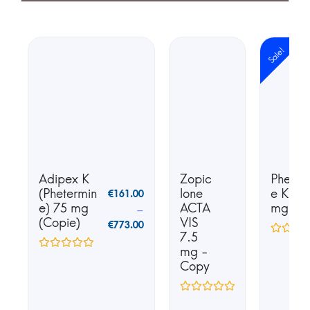
Sale!
Adipex K
Zopic
Phente
(Phetermin
lone
e K25 
€
161.00
e) 75 mg
ACTA
mg
–
(Copie)
VIS
€
773.00
7.5
mg -
Copy