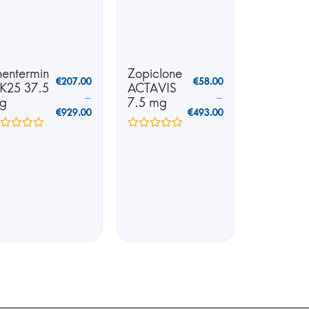
hentermin
Zopiclone
€
207.00
€
58.00
 K25 37.5
ACTAVIS
–
–
g
7.5 mg
€
929.00
€
493.00