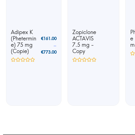
Adipex K
Zopiclone
P
(Phetermin
ACTAVIS
e
€
161.00
e) 75 mg
7.5 mg -
m
–
(Copie)
Copy
€
773.00