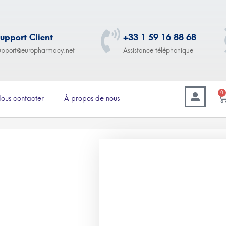
upport Client
+33 1 59 16 88 68
upport@europharmacy.net
Assistance téléphonique
0
ous contacter
À propos de nous
–
9.00
€
278.00
Fertogard (Clomiphene