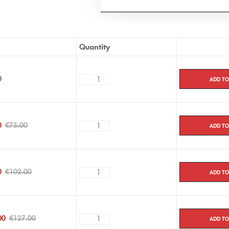
Quantity
Add to
0
Add to
0
€
75.00
Add to
0
€
102.00
Add to
00
€
127.00