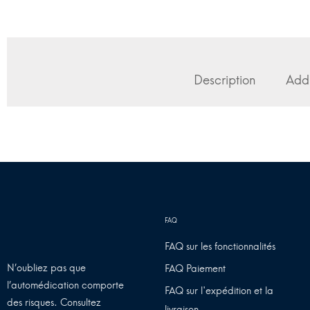
Description
Addi
FAQ sur les fonctionnalités
N’oubliez pas que
FAQ Paiement
l’automédication comporte
FAQ sur l'expédition et la
des risques. Consultez
livraison