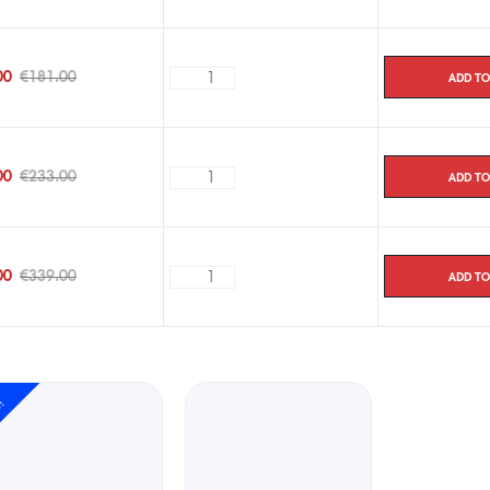
Add to
00
€
181.00
Add to
00
€
233.00
Add to
00
€
339.00
e!