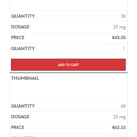
30
25 mg
€
43.50
Add to cart
60
25 mg
€
62.53