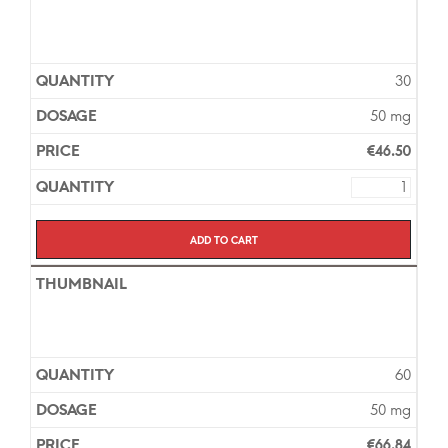
30
50 mg
€
46.50
Add to cart
60
50 mg
€
66.84