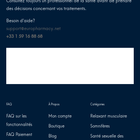
Consultez toujours un professionnel de la santé avant de prendre
des décisions concernant vos traitements.
Besoin d’aide?
support@europharmacy.net
+33 1 59 16 88 68
FAQ sur les
Mon compte
Relaxant musculaire
fonctionnalités
Boutique
Somnifères
FAQ Paiement
Blog
Santé sexuelle des