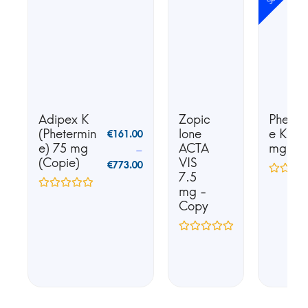
Adipex K
Zopic
Phente
(Phetermin
lone
e K25 
€
161.00
e) 75 mg
ACTA
mg
–
(Copie)
VIS
€
773.00
7.5
mg -
Copy