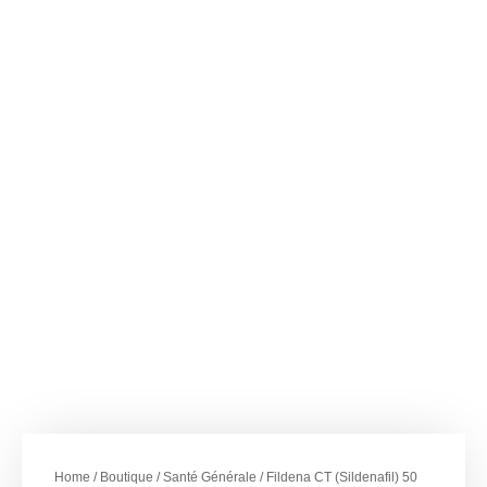
–
€
43.50
€
236.25
Fildena CT
(Sildenafil) 50 mg
Home
/
Boutique
/
Santé Générale
/ Fildena CT (Sildenafil) 50