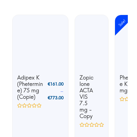
Sale!
Adipex K
Zopic
Phente
(Phetermin
lone
e K25 
€
161.00
e) 75 mg
ACTA
mg
–
(Copie)
VIS
€
773.00
7.5
mg -
Copy