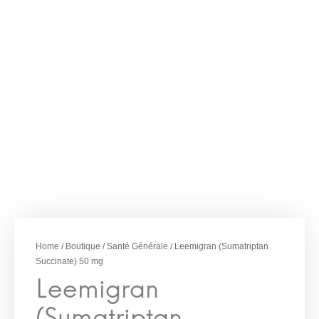
–
€
53.00
€
325.00
Leemigran
(Sumatriptan
Succinate) 50 mg
Home
/
Boutique
/
Santé Générale
/ Leemigran (Sumatriptan
Succinate) 50 mg