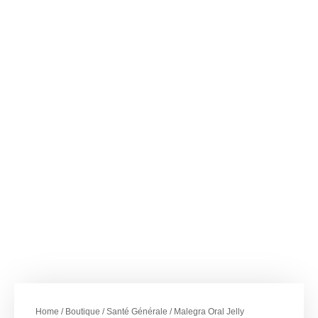
–
€
35.00
€
293.00
Malegra Oral Jelly
(Sildenafil) 100 mg
Home
/
Boutique
/
Santé Générale
/ Malegra Oral Jelly