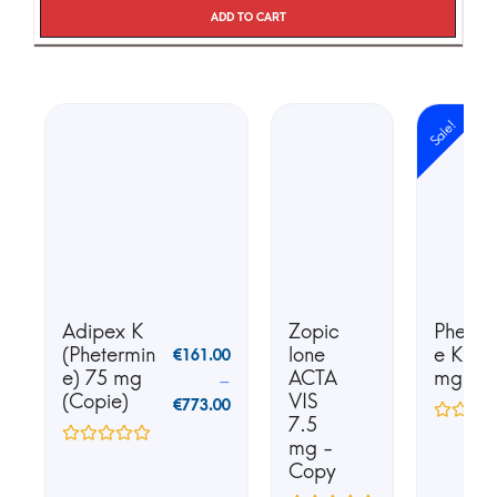
Add to cart
Sale!
Adipex K
Zopic
Phente
(Phetermin
lone
e K25 
€
161.00
e) 75 mg
ACTA
mg
–
(Copie)
VIS
€
773.00
7.5
mg -
Copy