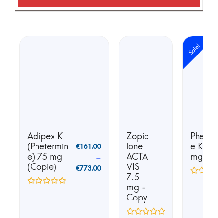
Sale!
Adipex K
Zopic
Phente
(Phetermin
lone
e K25 
€
161.00
e) 75 mg
ACTA
mg
–
(Copie)
VIS
€
773.00
7.5
mg -
Copy