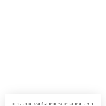
–
€
49.00
€
272.00
Malegra (Sildenafil)
200 mg – India
Home
/
Boutique
/
Santé Générale
/ Malegra (Sildenafil) 200 mg