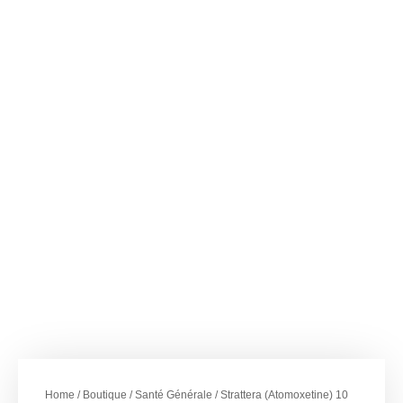
–
€
40.00
€
396.00
Strattera
(Atomoxetine) 10 mg
Home
/
Boutique
/
Santé Générale
/ Strattera (Atomoxetine) 10