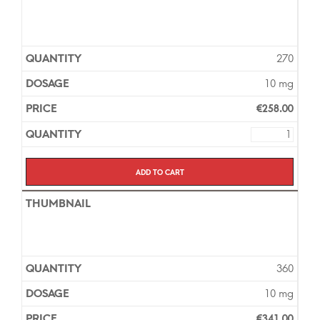
270
10 mg
€
258.00
Add to cart
360
10 mg
€
341.00