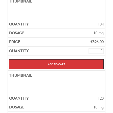
104
10 mg
€
396.00
Add to cart
120
10 mg