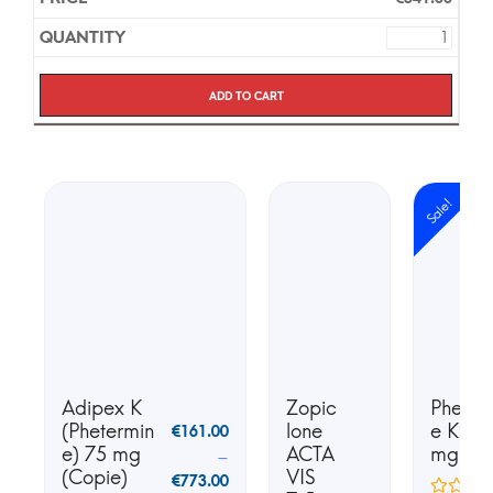
Add to cart
Sale!
Adipex K
Zopic
Phente
(Phetermin
lone
e K25 
€
161.00
e) 75 mg
ACTA
mg
–
(Copie)
VIS
€
773.00