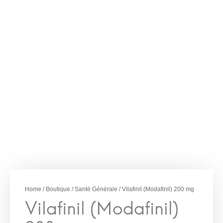
–
€
50.00
€
298.00
Vilafinil (Modafinil)
200 mg
Home
/
Boutique
/
Santé Générale
/ Vilafinil (Modafinil) 200 mg