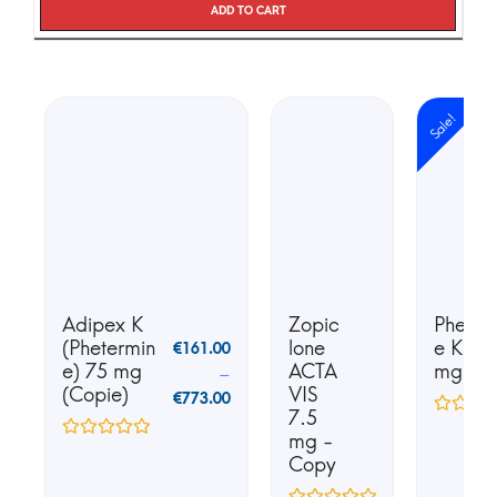
Add to cart
Sale!
Adipex K
Zopic
Phente
(Phetermin
lone
e K25 
€
161.00
e) 75 mg
ACTA
mg
–
(Copie)
VIS
€
773.00
7.5
mg -
Copy